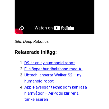
Bild: Deep Robotics
Relaterade inlägg:
D9 är en ny humanoid robot
Fi släpper hundhalsband med AI
Ubtech lanserar Walker S2 – ny
humanoid robot
Apple avslöjar teknik som kan läsa
hjärnvågor – AirPods blir rena
tankeläsaren