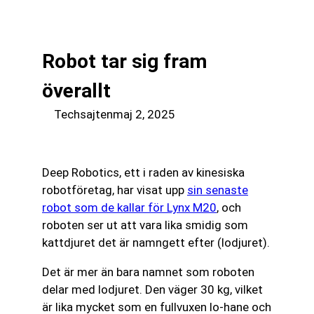
till
☰
innehåll
Robot tar sig fram
överallt
Techsajten
maj 2, 2025
Deep Robotics, ett i raden av kinesiska
robotföretag, har visat upp
sin senaste
robot som de kallar för Lynx M20
, och
roboten ser ut att vara lika smidig som
kattdjuret det är namngett efter (lodjuret).
Det är mer än bara namnet som roboten
delar med lodjuret. Den väger 30 kg, vilket
är lika mycket som en fullvuxen lo-hane och