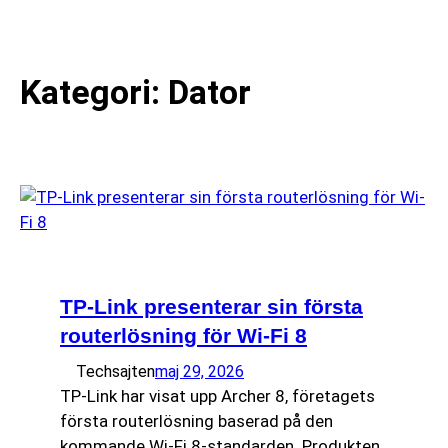
till
☰
innehåll
Kategori:
Dator
TP-Link presenterar sin första
routerlösning för Wi-Fi 8
Techsajten
maj 29, 2026
TP-Link har visat upp Archer 8, företagets
första routerlösning baserad på den
kommande Wi-Fi 8-standarden. Produkten