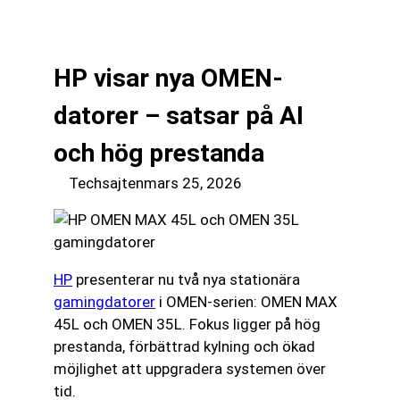
till
☰
innehåll
HP visar nya OMEN-
datorer – satsar på AI
och hög prestanda
Techsajten
mars 25, 2026
HP
presenterar nu två nya stationära
gamingdatorer
i OMEN-serien: OMEN MAX
45L och OMEN 35L. Fokus ligger på hög
prestanda, förbättrad kylning och ökad
möjlighet att uppgradera systemen över
tid.