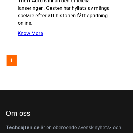
Theft Auto 6 innan den officiella
lanseringen. Gesten har hyllats av många
spelare efter att historien fått spridning
online.
Know More
1
2
3
Nästa sida
→
Om oss
Techsajten.se
är en oberoende svensk nyhets- och