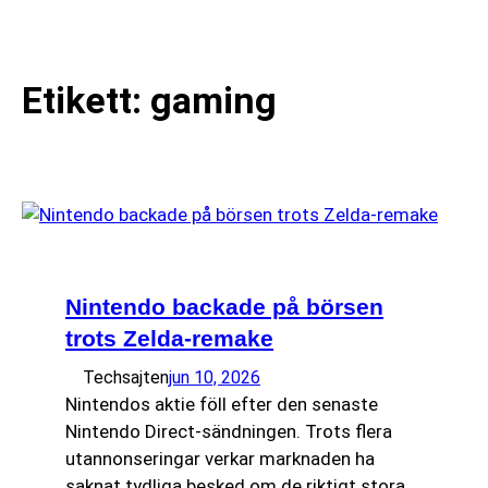
till
☰
innehåll
Etikett:
gaming
Nintendo backade på börsen
trots Zelda-remake
Techsajten
jun 10, 2026
Nintendos aktie föll efter den senaste
Nintendo Direct-sändningen. Trots flera
utannonseringar verkar marknaden ha
saknat tydliga besked om de riktigt stora