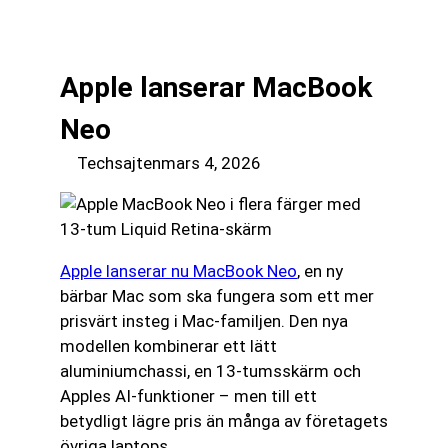
till
☰
innehåll
Apple lanserar MacBook
Neo
Techsajten
mars 4, 2026
Apple lanserar nu MacBook Neo
, en ny
bärbar Mac som ska fungera som ett mer
prisvärt insteg i Mac-familjen. Den nya
modellen kombinerar ett lätt
aluminiumchassi, en 13-tumsskärm och
Apples AI-funktioner – men till ett
betydligt lägre pris än många av företagets
övriga laptops.