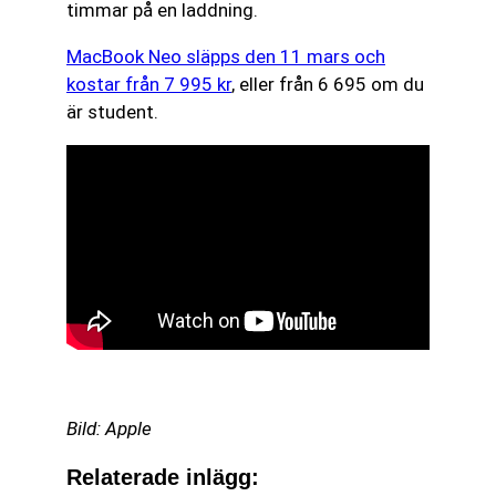
timmar på en laddning.
MacBook Neo släpps den 11 mars och
kostar från 7 995 kr
, eller från 6 695 om du
är student.
Bild: Apple
Relaterade inlägg: