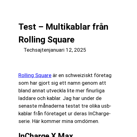
till
☰
innehåll
Test – Multikablar från
Rolling Square
Techsajten
januari 12, 2025
Rolling Square
är en schweiziskt företag
som har gjort sig ett namn genom att
bland annat utveckla lite mer finurliga
laddare och kablar. Jag har under de
senaste månaderna testat tre olika usb-
kablar från företaget ur deras InCharge-
serie. Här kommer mina omdömen.
InCharge X Max