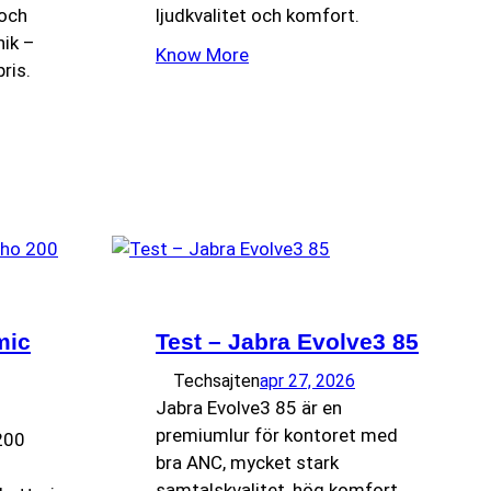
 och
ljudkvalitet och komfort.
ik –
Know More
ris.
mic
Test – Jabra Evolve3 85
Techsajten
apr 27, 2026
Jabra Evolve3 85 är en
premiumlur för kontoret med
200
bra ANC, mycket stark
samtalskvalitet, hög komfort