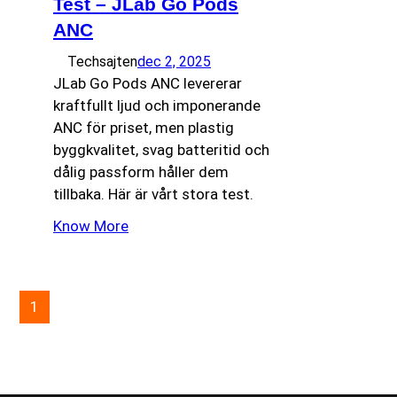
Test – JLab Go Pods
ANC
Techsajten
dec 2, 2025
JLab Go Pods ANC levererar
kraftfullt ljud och imponerande
ANC för priset, men plastig
byggkvalitet, svag batteritid och
dålig passform håller dem
tillbaka. Här är vårt stora test.
Know More
1
2
3