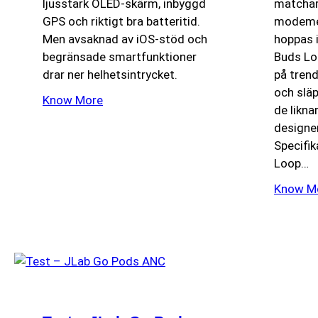
ljusstark OLED-skärm, inbyggd
matchar 
GPS och riktigt bra batteritid.
modemed
Men avsaknad av iOS-stöd och
hoppas i
begränsade smartfunktioner
Buds Lo
drar ner helhetsintrycket.
på trend
och släp
Know More
de likn
designen
Specifi
Loop…
Know M