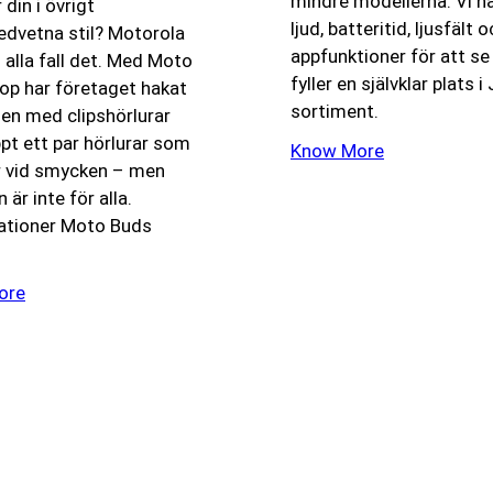
mindre modellerna. Vi ha
din i övrigt
ljud, batteritid, ljusfält 
vetna stil? Motorola
appfunktioner för att s
 alla fall det. Med Moto
fyller en självklar plats i
op har företaget hakat
sortiment.
en med clipshörlurar
pt ett par hörlurar som
Know More
ar vid smycken – men
 är inte för alla.
kationer Moto Buds
ore