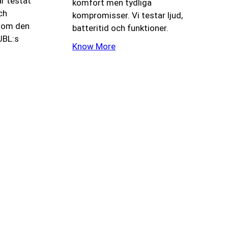
r testat
komfort men tydliga
och
kompromisser. Vi testar ljud,
e om den
batteritid och funktioner.
 JBL:s
Know More