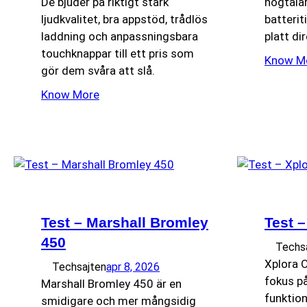
De bjuder på riktigt stark
högtala
ljudkvalitet, bra appstöd, trådlös
batterit
laddning och anpassningsbara
platt di
touchknappar till ett pris som
Know M
gör dem svåra att slå.
Know More
Test – Marshall Bromley
Test 
450
Techs
Xplora 
Techsajten
apr 8, 2026
fokus på
Marshall Bromley 450 är en
funktion
smidigare och mer mångsidig