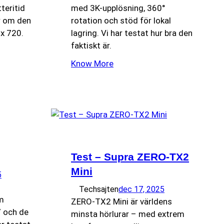
tteritid
med 3K-upplösning, 360°
r om den
rotation och stöd för lokal
x 720.
lagring. Vi har testat hur bra den
faktiskt är.
Know More
Test – Supra ZERO-TX2
Mini
5
Techsajten
dec 17, 2025
m
ZERO-TX2 Mini är världens
7 och de
minsta hörlurar – med extrem