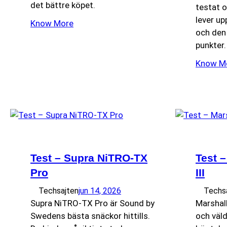
det bättre köpet.
testat 
lever up
Know More
och den 
punkter.
Know M
Test – Supra NiTRO-TX
Test –
Pro
III
Techsajten
jun 14, 2026
Techs
Supra NiTRO-TX Pro är Sound by
Marshall
Swedens bästa snäckor hittills.
och väl