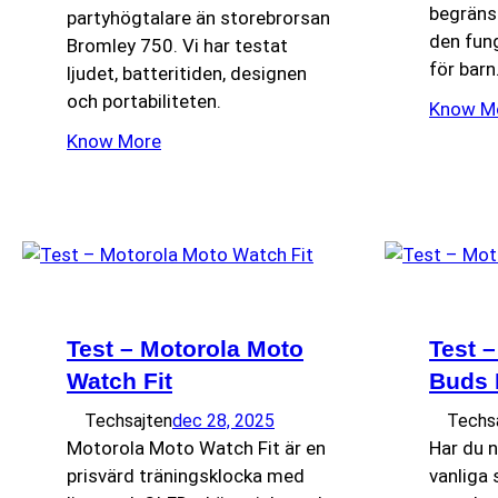
begränsn
partyhögtalare än storebrorsan
den fun
Bromley 750. Vi har testat
för barn
ljudet, batteritiden, designen
och portabiliteten.
Know M
Know More
Test – Motorola Moto
Test 
Watch Fit
Buds 
Techsajten
dec 28, 2025
Techs
Motorola Moto Watch Fit är en
Har du 
prisvärd träningsklocka med
vanliga 