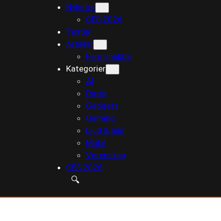
Nyheter
till
CES 2026
innehåll
Tester
Artiklar
Fem snabba
Kategorier
AI
Dator
Gadgets
Gaming
Ljud & bild
Mobil
Vetenskap
CES 2026
🔍