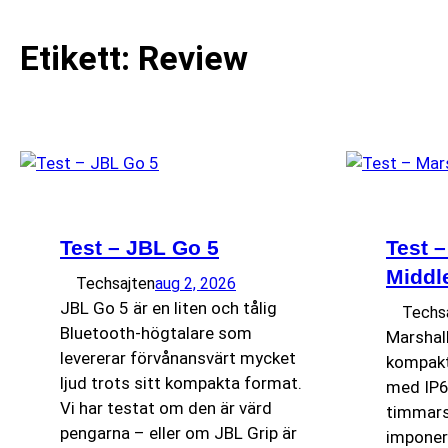
Etikett:
Review
Test – JBL Go 5
Test –
Middle
Techsajten
aug 2, 2026
JBL Go 5 är en liten och tålig
Techs
Bluetooth-högtalare som
Marshall
levererar förvånansvärt mycket
kompakt
ljud trots sitt kompakta format.
med IP67
Vi har testat om den är värd
timmars 
pengarna – eller om JBL Grip är
imponera