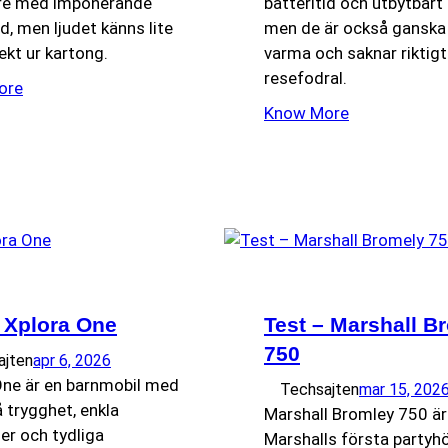
re med imponerande
batteritid och utbytbart 
id, men ljudet känns lite
men de är också ganska
rekt ur kartong.
varma och saknar riktigt
resefodral.
ore
Know More
– Xplora One
Test – Marshall B
750
ajten
apr 6, 2026
One är en barnmobil med
Techsajten
mar 15, 202
 trygghet, enkla
Marshall Bromley 750 är
er och tydliga
Marshalls första partyhö