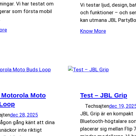
ingar. Vi har testat om
Vi testar ljud, design, ba
gerar som första mobil
och funktioner – och se
.
kan utmana JBL PartyBo
ore
Know More
– Motorola Moto
Test – JBL Grip
Loop
Techsajten
dec 19, 202
JBL Grip är en kompakt
ajten
dec 28, 2025
Bluetooth-högtalare so
någon gång känt att dina
placerar sig mellan Flip 
snäckor inte riktigt