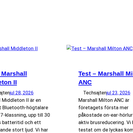
 Marshall
Test – Marshall Mi
ton II
ANC
ajten
jul 28, 2026
Techsajten
jul 23, 2026
 Middleton II är en
Marshall Milton ANC är
 Bluetooth-högtalare
företagets första mer
-klassning, upp till 30
påkostade on-ear-hörlu
batteritid och ett
aktiv brusreducering. Vi 
nde stort ljud. Vi har
testat om de lyckas ko