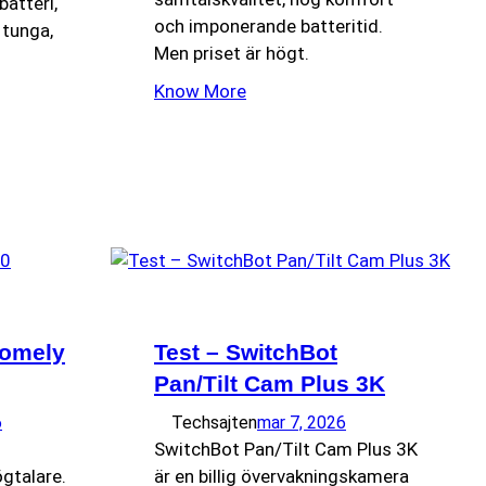
batteri,
och imponerande batteritid.
 tunga,
Men priset är högt.
Know More
romely
Test – SwitchBot
Pan/Tilt Cam Plus 3K
6
Techsajten
mar 7, 2026
SwitchBot Pan/Tilt Cam Plus 3K
gtalare.
är en billig övervakningskamera