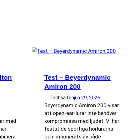
lton
Test – Beyerdynamic
Amiron 200
Techsajten
jun 29, 2026
Beyerdynamic Amiron 200 visar
att open-ear-lurar inte behöver
rar med
kompromissa med ljudet. Vi har
har
testat de sportiga hörlurarna
mbinera
och imponerats av både