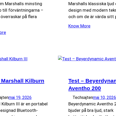
om Marshalls minsting
Marshalls klassiska ljud
p till förväntningarna –
design med modern tekn
överraskar på flera
och om de är värda sitt p
Know More
ore
 Marshall Kilburn
Test – Beyerdyna
Aventho 200
ajten
maj 19, 2026
Techsajten
maj 10, 2026
 Kilburn III är en portabel
Beyerdynamic Aventho 
designad Bluetooth-
bjuder på bra ljud, stark