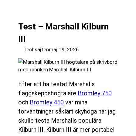
till
☰
innehåll
Test – Marshall Kilburn
III
Techsajten
maj 19, 2026
Efter att ha testat Marshalls
flaggskeppshögtalare
Bromley 750
och
Bromley 450
var mina
förväntningar såklart skyhöga när jag
skulle testa Marshalls populära
Kilburn III. Kilburn III är mer portabel