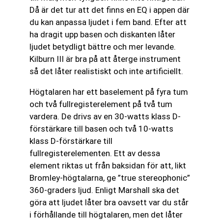
Då är det tur att det finns en EQ i appen där
du kan anpassa ljudet i fem band. Efter att
ha dragit upp basen och diskanten låter
ljudet betydligt bättre och mer levande.
Kilburn III är bra på att återge instrument
så det låter realistiskt och inte artificiellt.
Högtalaren har ett baselement på fyra tum
och två fullregisterelement på två tum
vardera. De drivs av en 30-watts klass D-
förstärkare till basen och två 10-watts
klass D-förstärkare till
fullregisterelementen. Ett av dessa
element riktas ut från baksidan för att, likt
Bromley-högtalarna, ge ”true stereophonic”
360-graders ljud. Enligt Marshall ska det
göra att ljudet låter bra oavsett var du står
i förhållande till högtalaren, men det låter