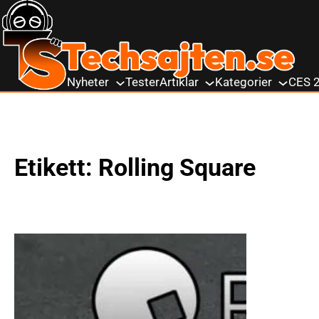
till
innehåll
Nyheter
Tester
Artiklar
Kategorier
CES 
Etikett:
Rolling Square