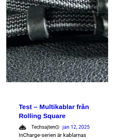
Test – Multikablar från
Rolling Square
Techsajten
jan 12, 2025
InCharge-serien är kablarnas