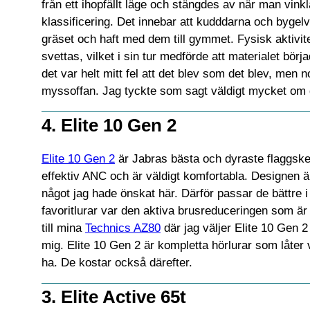
från ett ihopfällt läge och stängdes av när man vin
klassificering. Det innebar att kudddarna och bygelv
gräset och haft med dem till gymmet. Fysisk aktivit
svettas, vilket i sin tur medförde att materialet börj
det var helt mitt fel att det blev som det blev, men
myssoffan. Jag tyckte som sagt väldigt mycket om de
4. Elite 10 Gen 2
Elite 10 Gen 2
är Jabras bästa och dyraste flaggskep
effektiv ANC och är väldigt komfortabla. Designen är
något jag hade önskat här. Därför passar de bättre 
favoritlurar var den aktiva brusreduceringen som är
till mina
Technics AZ80
där jag väljer Elite 10 Gen 2
mig. Elite 10 Gen 2 är kompletta hörlurar som låter 
ha. De kostar också därefter.
3. Elite Active 65t