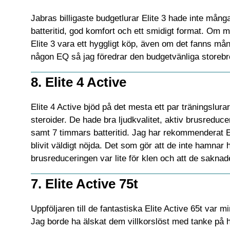
Jabras billigaste budgetlurar Elite 3 hade inte många
batteritid, god komfort och ett smidigt format. Om ma
Elite 3 vara ett hyggligt köp, även om det fanns mån
någon EQ så jag föredrar den budgetvänliga storebror
8. Elite 4 Active
Elite 4 Active bjöd på det mesta ett par träningslura
steroider. De hade bra ljudkvalitet, aktiv brusreduc
samt 7 timmars batteritid. Jag har rekommenderat Eli
blivit väldigt nöjda. Det som gör att de inte hamnar 
brusreduceringen var lite för klen och att de saknade
7. Elite Active 75t
Uppföljaren till de fantastiska Elite Active 65t var m
Jag borde ha älskat dem villkorslöst med tanke på 