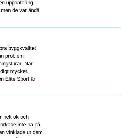
 en uppdatering
g, men de var ändå
bra byggkvalitet
tan problem
ningslurar. När
ldigt mycket.
n Elite Sport är
r helt ok och
 orkade inte ha på
an vinklade ut dem