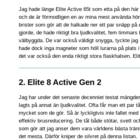
Jag hade länge Elite Active 65t som etta på den här l
och de är förmodligen en av mina mest använda hörl
brister som gör att de halkade ner ett par snäpp på 
gjorde, de hade riktigt bra ljudkvalitet, fem timmars 
välbyggda. De var också väldigt snygga, tyckte ja
hade dock inga magneter som höll lurarna på plats i l
det var också den enda riktigt stora flaskhalsen. Eli
2. Elite 8 Active Gen 2
Jag har under det senaste decenniet testat mängder 
lagts på annat än ljudkvalitet. Ofta får man ett par
mycket som de gör. Så är lyckligtvis inte fallet med
effektiv brusreducering. De tål både stötar, svett
som gör att jag anser dem vara världens bästa tränin
det mesta. Därför kniper de silvret på denna listan.