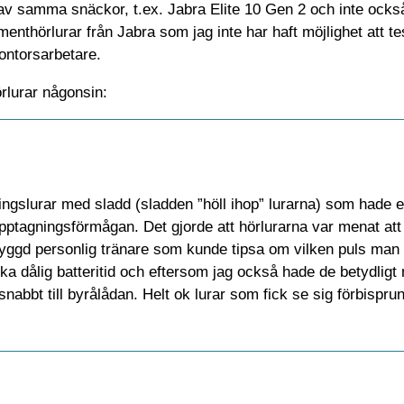
 av samma snäckor, t.ex. Jabra Elite 10 Gen 2 och inte ocks
nthörlurar från Jabra som jag inte har haft möjlighet att tes
kontorsarbetare.
örlurar någonsin:
ningslurar med sladd (sladden ”höll ihop” lurarna) som hade 
tagningsförmågan. Det gjorde att hörlurarna var menat att 
yggd personlig tränare som kunde tipsa om vilken puls man 
a dålig batteritid och eftersom jag också hade de betydlig
nabbt till byrålådan. Helt ok lurar som fick se sig förbispru