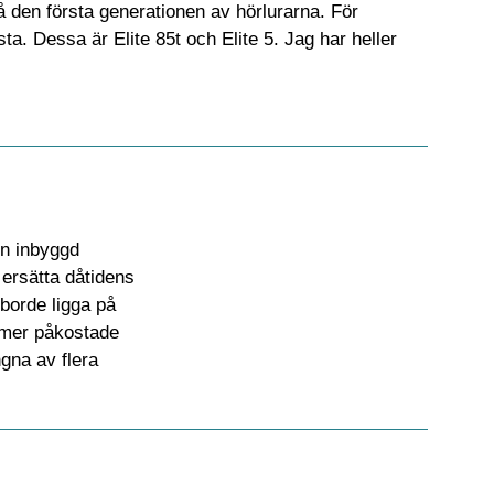
å den första generationen av hörlurarna. För
ta. Dessa är Elite 85t och Elite 5. Jag har heller
en inbyggd
ersätta dåtidens
borde ligga på
t mer påkostade
ngna av flera