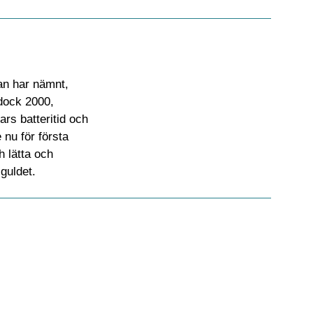
dan har nämnt,
 dock 2000,
ars batteritid och
 nu för första
 lätta och
 guldet.