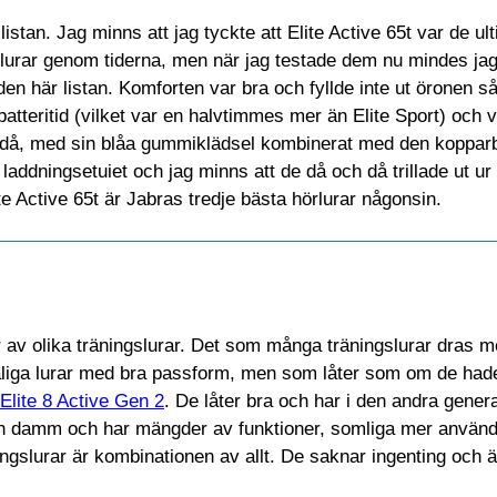
istan. Jag minns att jag tyckte att Elite Active 65t var de ul
urar genom tiderna, men när jag testade dem nu mindes jag 
den här listan. Komforten var bra och fyllde inte ut öronen s
batteritid (vilket var en halvtimmes mer än Elite Sport) och va
g då, med sin blåa gummiklädsel kombinerat med den koppa
addningsetuiet och jag minns att de då och då trillade ut ur 
te Active 65t är Jabras tredje bästa hörlurar någonsin.
av olika träningslurar. Det som många träningslurar dras me
 tåliga lurar med bra passform, men som låter som om de hade
Elite 8 Active Gen 2
. De låter bra och har i den andra genera
 och damm och har mängder av funktioner, somliga mer använ
gslurar är kombinationen av allt. De saknar ingenting och är 