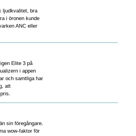
 ljudkvalitet, bra
bra i öronen kunde
 varken ANC eller
igen Elite 3 på
ualizern i appen
rar och samtliga har
, att
pris.
 än sin föregångare.
mma wow-faktor för