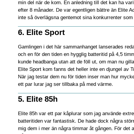
min del när de kom. En anledning till det kan ha va
efter 8 månader. De var egentligen bättre än Elite 
inte så överlägsna gentemot sina konkurrenter som 
6. Elite Sport
Gamlingen i det här sammanhanget lanserades redan 
och en för den tiden en hygglig batteritid på 4,5 t
kunde headbanga utan att de föll ut, om man nu gilla
Elite Sport kom fanns det heller inte en djungel av
När jag testar dem nu för tiden inser man hur mycke
ett par lurar jag ser tillbaka på med värme.
5. Elite 85h
Elite 85h var ett par kåplurar som jag använde extr
batteritiden var fantastisk. De hade dock några störr
mig dem i mer än några timmar åt gången. För det 