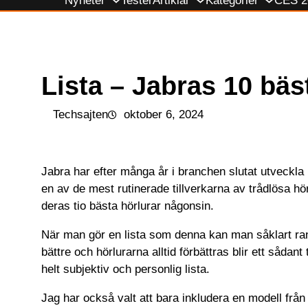
Nyheter
Tester
Artiklar
Kategorier
CES 2
till
innehåll
Lista – Jabras 10 bäs
Techsajten
oktober 6, 2024
Jabra har efter många år i branchen slutat utveckla k
en av de mest rutinerade tillverkarna av trådlösa hör
deras tio bästa hörlurar någonsin.
När man gör en lista som denna kan man såklart ran
bättre och hörlurarna alltid förbättras blir ett sådant
helt subjektiv och personlig lista.
Jag har också valt att bara inkludera en modell från e