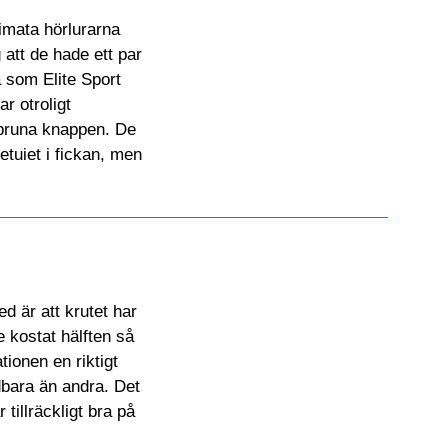
timata hörlurarna
att de hade ett par
å som Elite Sport
r otroligt
rbruna knappen. De
etuiet i fickan, men
d är att krutet har
 kostat hälften så
tionen en riktigt
dbara än andra. Det
tillräckligt bra på