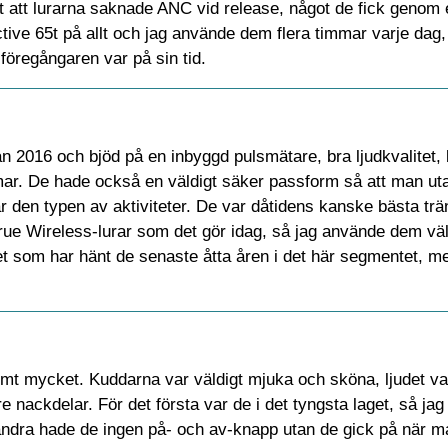
rit att lurarna saknade ANC vid release, något de fick genom
Active 65t på allt och jag använde dem flera timmar varje da
föregångaren var på sin tid.
2016 och bjöd på en inbyggd pulsmätare, bra ljudkvalitet, 
immar. De hade också en väldigt säker passform så att man u
r den typen av aktiviteter. De var dåtidens kanske bästa trä
 True Wireless-lurar som det gör idag, så jag använde dem vä
t som har hänt de senaste åtta åren i det här segmentet, me
emt mycket. Kuddarna var väldigt mjuka och sköna, ljudet va
e nackdelar. För det första var de i det tyngsta laget, så jag
andra hade de ingen på- och av-knapp utan de gick på när m