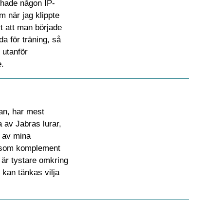
e hade någon IP-
m när jag klippte
t att man började
da för träning, så
 utanför
e.
tan, har mest
 av Jabras lurar,
n av mina
 2 som komplement
 är tystare omkring
 kan tänkas vilja