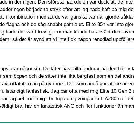
klade in dem igen. Den största nackdelen var dock att de int
adderingen började ta stryk efter att jag hade haft på mig de
et, i kombination med att de var ganska varma, gjorde såklar
ade flagna och de såg snabbt gamla ut. Elite 85h var inte gjor
 nog hade det varit trevligt om man kunde ha använt dem även
m, så det är synd att vi inte fick någon renodlad uppföljar
pslurar någonsin. De låter bäst alla hörlurar på den här lis
 semiöppen och de sitter inte lika bergfast som en del andra
i favoritfåtöljen än på gymmet. Det som ändå gör att de är e
 fullständigt fantastisk. Jag bär ofta med mig Elite 10 Gen
 när jag befinner mig i bullriga omgivningar och AZ80 när det
väldigt bra, har en fantastisk ANC och fler funktioner än man