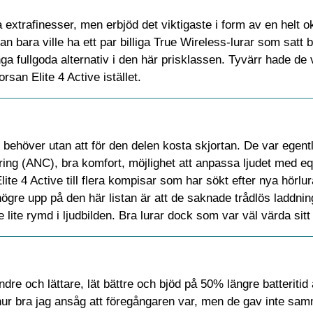
 extrafinesser, men erbjöd det viktigaste i form av en helt ok
n bara ville ha ett par billiga True Wireless-lurar som satt 
ga fullgoda alternativ i den här prisklassen. Tyvärr hade de
san Elite 4 Active istället.
r behöver utan att för den delen kosta skjortan. De var egentl
ering (ANC), bra komfort, möjlighet att anpassa ljudet med eq
te 4 Active till flera kompisar som har sökt efter nya hörlu
högre upp på den här listan är att de saknade trådlös laddning
 lite rymd i ljudbilden. Bra lurar dock som var väl värda sitt 
indre och lättare, lät bättre och bjöd på 50% längre batteritid
hur bra jag ansåg att föregångaren var, men de gav inte sa