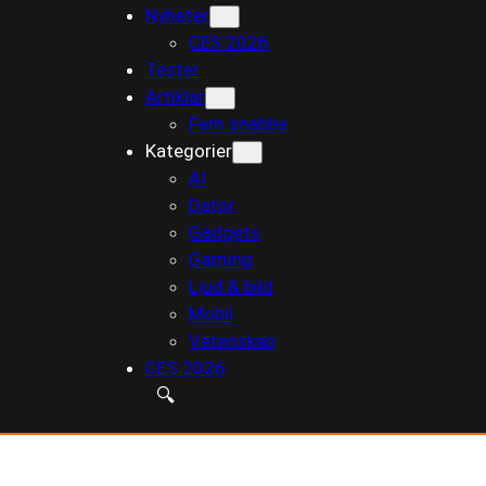
Nyheter
till
CES 2026
innehåll
Tester
Artiklar
Fem snabba
Kategorier
AI
Dator
Gadgets
Gaming
Ljud & bild
Mobil
Vetenskap
CES 2026
🔍