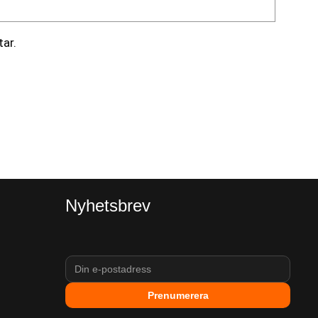
ar.
Nyhetsbrev
Prenumerera