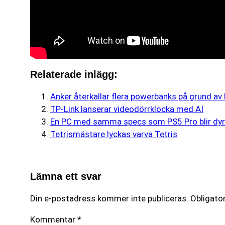
Relaterade inlägg:
Anker återkallar flera powerbanks på grund av 
TP-Link lanserar videodörrklocka med AI
En PC med samma specs som PS5 Pro blir dyr
Tetrismästare lyckas varva Tetris
Lämna ett svar
Din e-postadress kommer inte publiceras.
Obligator
Kommentar
*