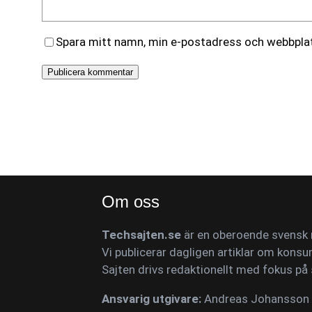
Spara mitt namn, min e-postadress och webbplats
Om oss
Techsajten.se
är en oberoende svensk n
Vi publicerar dagligen artiklar om konsu
Sajten drivs redaktionellt med fokus på 
Ansvarig utgivare:
Andreas Johansson