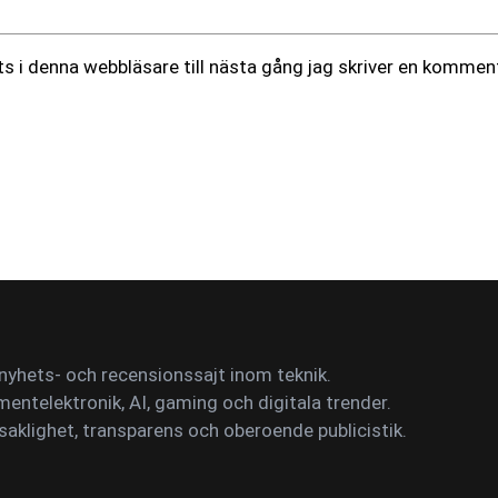
 i denna webbläsare till nästa gång jag skriver en komment
yhets- och recensionssajt inom teknik.
mentelektronik, AI, gaming och digitala trender.
saklighet, transparens och oberoende publicistik.