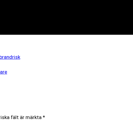
brandrisk
are
iska fält är märkta
*