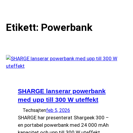
till
☰
innehåll
Etikett:
Powerbank
SHARGE lanserar powerbank
med upp till 300 W uteffekt
Techsajten
feb 5, 2026
SHARGE har presenterat Shargeek 300 –
en portabel powerbank med 24 000 mAh
kapacitet och upp till 300 W uteffekt,