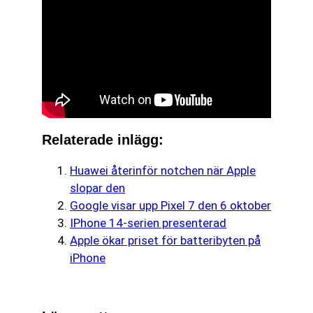
Relaterade inlägg:
Huawei återinför notchen när Apple
slopar den
Google visar upp Pixel 7 den 6 oktober
IPhone 14-serien presenterad
Apple ökar priset för batteribyten på
iPhone