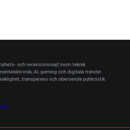
yhets- och recensionssajt inom teknik.
mentelektronik, AI, gaming och digitala trender.
saklighet, transparens och oberoende publicistik.
n.se