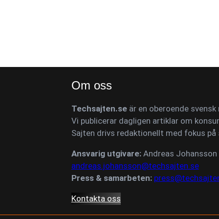
Om oss
Techsajten.se
är en oberoende svensk n
Vi publicerar dagligen artiklar om konsu
Sajten drivs redaktionellt med fokus på 
Ansvarig utgivare:
Andreas Johansson
andreas.johansson@techsajten.se
Press & samarbeten:
press@techsajte
Kontakta oss