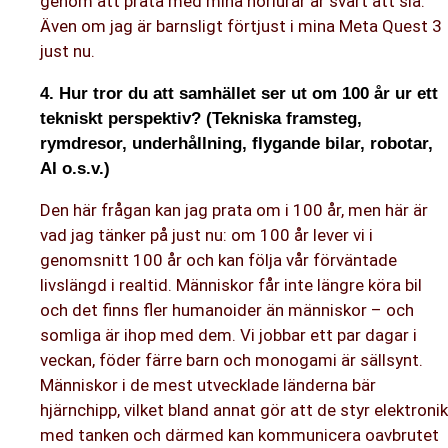
genom att prata med mina hörlurar är svårt att slå.
Även om jag är barnsligt förtjust i mina Meta Quest 3
just nu.
4. Hur tror du att samhället ser ut om 100 år ur ett
tekniskt perspektiv? (Tekniska framsteg,
rymdresor, underhållning, flygande bilar, robotar,
AI o.s.v.)
Den här frågan kan jag prata om i 100 år, men här är
vad jag tänker på just nu: om 100 år lever vi i
genomsnitt 100 år och kan följa vår förväntade
livslängd i realtid. Människor får inte längre köra bil
och det finns fler humanoider än människor – och
somliga är ihop med dem. Vi jobbar ett par dagar i
veckan, föder färre barn och monogami är sällsynt.
Människor i de mest utvecklade länderna bär
hjärnchipp, vilket bland annat gör att de styr elektronik
med tanken och därmed kan kommunicera oavbrutet