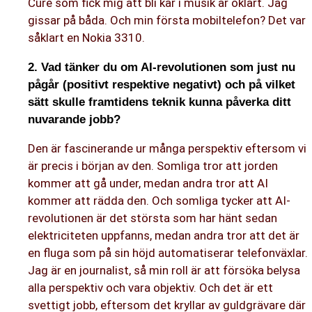
Cure som fick mig att bli kär i musik är oklart. Jag
gissar på båda. Och min första mobiltelefon? Det var
såklart en Nokia 3310.
2. Vad tänker du om AI-revolutionen som just nu
pågår (positivt respektive negativt) och på vilket
sätt skulle framtidens teknik kunna påverka ditt
nuvarande jobb?
Den är fascinerande ur många perspektiv eftersom vi
är precis i början av den. Somliga tror att jorden
kommer att gå under, medan andra tror att AI
kommer att rädda den. Och somliga tycker att AI-
revolutionen är det största som har hänt sedan
elektriciteten uppfanns, medan andra tror att det är
en fluga som på sin höjd automatiserar telefonväxlar.
Jag är en journalist, så min roll är att försöka belysa
alla perspektiv och vara objektiv. Och det är ett
svettigt jobb, eftersom det kryllar av guldgrävare där