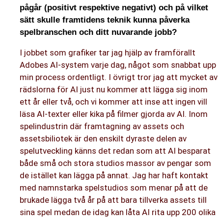
pågår (positivt respektive negativt) och på vilket
sätt skulle framtidens teknik kunna påverka
spelbranschen och ditt nuvarande jobb?
I jobbet som grafiker tar jag hjälp av framförallt
Adobes AI-system varje dag, något som snabbat upp
min process ordentligt. I övrigt tror jag att mycket av
rädslorna för AI just nu kommer att lägga sig inom
ett år eller två, och vi kommer att inse att ingen vill
läsa AI-texter eller kika på filmer gjorda av AI. Inom
spelindustrin där framtagning av assets och
assetsbiliotek är den enskilt dyraste delen av
spelutveckling känns det redan som att AI besparat
både små och stora studios massor av pengar som
de istället kan lägga på annat. Jag har haft kontakt
med namnstarka spelstudios som menar på att de
brukade lägga två år på att bara tillverka assets till
sina spel medan de idag kan låta AI rita upp 200 olika