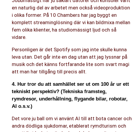
Jobbmässigt har ju såklart datorer och konsoler varit
en naturlig del av arbetet men också videoproduktion
i olika former. På 10 Chambers har jag byggt en
komplett streaminglösning där vi kan bildmixa mellan
fem olika klienter, ha studiomässigt ljud och så
vidare.
Personligen är det Spotify som jag inte skulle kunna
leva utan. Det går inte en dag utan att jag lyssnar på
musik och det känns fortfarande lite som svart magi
att man har tillgång till precis allt.
4. Hur tror du att samhället ser ut om 100 år ur ett
tekniskt perspektiv? (Tekniska framsteg,
rymdresor, underhållning, flygande bilar, robotar,
AI o.s.v.)
Det vore ju ball om vi använt AI till att bota cancer och
andra dödliga sjukdomar, etablerat rymdturism och