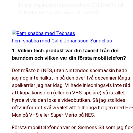
https://open.spotify.com/show/2GhIVsz7LhSh
C9KrUSiudz?si=260aba7091ca45f8
Fem snabba med Calle Johansson-Sundelius
1. Vilken tech-produkt var din favorit från din
barndom och vilken var din första mobiltelefon?
Det måste bli NES, utan Nintendos spelmaskin hade
jag nog inte halkat in på den över två decennier långa
spelkarriär jag har idag. Vi hade inledningsvis inte råd
att köpa konsolen (eller en VHS-spelare) så istället
hyrde vi via den lokala videobutiken. Så jag ställdes
ofta inför det svåra valet att tillbringa helgen med He-
Man på VHS eller Super Mario på NES.
Första mobiltelefonen var en Siemens S3 som jag fick