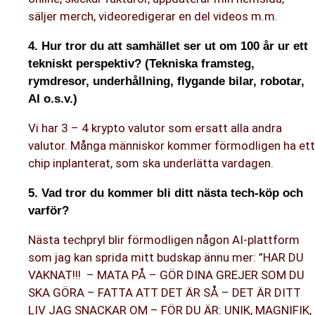
säljer merch, videoredigerar en del videos m.m.
4. Hur tror du att samhället ser ut om 100 år ur ett
tekniskt perspektiv? (Tekniska framsteg,
rymdresor, underhållning, flygande bilar, robotar,
AI o.s.v.)
Vi har 3 – 4 krypto valutor som ersatt alla andra
valutor. Många människor kommer förmodligen ha ett
chip inplanterat, som ska underlätta vardagen.
5. Vad tror du kommer bli ditt nästa tech-köp och
varför?
Nästa techpryl blir förmodligen någon AI-plattform
som jag kan sprida mitt budskap ännu mer: ”HAR DU
VAKNAT!!! – MATA PÅ – GÖR DINA GREJER SOM DU
SKA GÖRA – FATTA ATT DET ÄR SÅ – DET ÄR DITT
LIV JAG SNACKAR OM – FÖR DU ÄR: UNIK, MAGNIFIK,