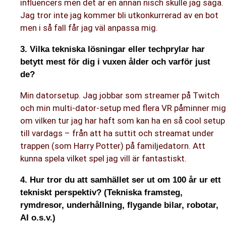
influencers men det är en annan nisch skulle jag säga.
Jag tror inte jag kommer bli utkonkurrerad av en bot
men i så fall får jag väl anpassa mig.
3. Vilka tekniska lösningar eller techprylar har
betytt mest för dig i vuxen ålder och varför just
de?
Min datorsetup. Jag jobbar som streamer på Twitch
och min multi-dator-setup med flera VR påminner mig
om vilken tur jag har haft som kan ha en så cool setup
till vardags – från att ha suttit och streamat under
trappen (som Harry Potter) på familjedatorn. Att
kunna spela vilket spel jag vill är fantastiskt.
4. Hur tror du att samhället ser ut om 100 år ur ett
tekniskt perspektiv? (Tekniska framsteg,
rymdresor, underhållning, flygande bilar, robotar,
AI o.s.v.)