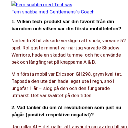
till
☰
innehåll
Fem snabba med Gentlemens´s Coach
1. Vilken tech-produkt var din favorit från din
barndom och vilken var din första mobiltelefon?
Nintendo 8 bit älskade verkligen att spela, varvade 52
spel. Roligaste minnet var när jag varvade Shadow
Warriors, hade en skadad tumme och fick använde
pek och långfingret på knapparna A & B.
Min första mobil var Ericsson GH298, grym kvalitet.
Tappade den ute den hade legat ute i regn, snö i
ungefär 1 år – slog på den och den fungerade
utmärkt. Det var kvalitet på den tiden.
2. Vad tänker du om AI-revolutionen som just nu
pågår (positivt respektive negativt)?
Jag gillar AI – det gäller att använda sig av den till sin