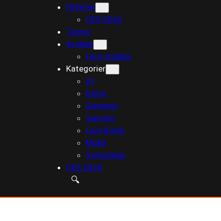
Nyheter
till
CES 2026
innehåll
Tester
Artiklar
Fem snabba
Kategorier
AI
Dator
Gadgets
Gaming
Ljud & bild
Mobil
Vetenskap
CES 2026
🔍