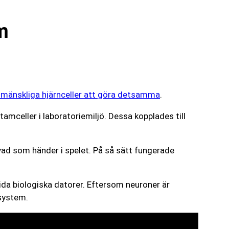
m
 mänskliga hjärnceller att göra detsamma
.
mceller i laboratoriemiljö. Dessa kopplades till
vad som händer i spelet. På så sätt fungerade
ida biologiska datorer. Eftersom neuroner är
rsystem.