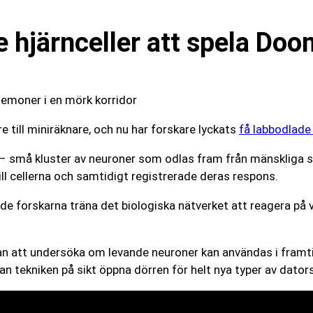
e hjärnceller att spela Doo
e till miniräknare, och nu har forskare lyckats
få labbodlade
– små kluster av neuroner som odlas fram från mänskliga sta
ll cellerna och samtidigt registrerade deras respons.
e forskarna träna det biologiska nätverket att reagera på 
utan att undersöka om levande neuroner kan användas i framt
n tekniken på sikt öppna dörren för helt nya typer av dato