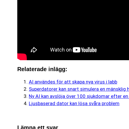
Relaterade inlägg:
AI användes för att skapa nya virus i labb
Superdatorer kan snart simulera en mänsklig 
Ny AI kan avslöja över 100 sjukdomar efter en
Ljusbaserad dator kan lösa svåra problem
Lämna ett svar