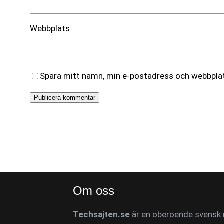
Webbplats
Spara mitt namn, min e-postadress och webbplats
Om oss
Techsajten.se
är en oberoende svensk n