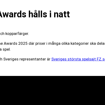
ards hålls i natt
Game Awards 2025 där priser i många olika kategorier ska de
a spel.
och Sveriges representanter är
Sveriges största spelsajt FZ.s