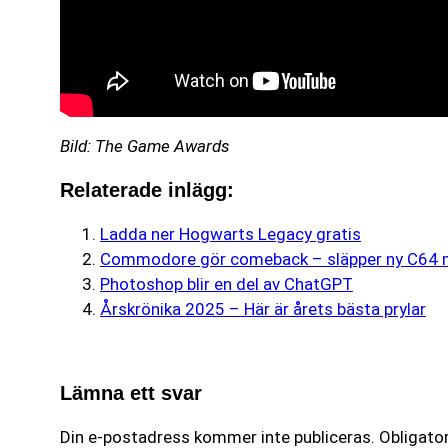
Bild: The Game Awards
Relaterade inlägg:
Ladda ner Hogwarts Legacy gratis
Commodore gör comeback – släpper ny C64 m
Photoshop blir en del av ChatGPT
Årskrönika 2025 – Här är årets bästa prylar
Lämna ett svar
Din e-postadress kommer inte publiceras.
Obligator