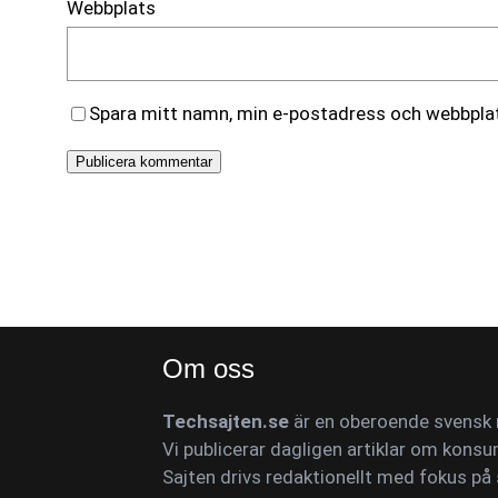
Webbplats
Spara mitt namn, min e-postadress och webbplats
Om oss
Techsajten.se
är en oberoende svensk n
Vi publicerar dagligen artiklar om konsu
Sajten drivs redaktionellt med fokus på 