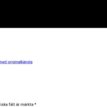
ed originalkänsla
iska fält är märkta
*