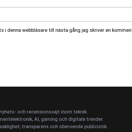
 i denna webbläsare till nästa gång jag skriver en komment
yhets- och recensionssajt inom teknik.
mentelektronik, AI, gaming och digitala trender.
saklighet, transparens och oberoende publicistik.