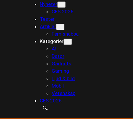
Nyheter
till
CES 2026
innehåll
Tester
Artiklar
Fem snabba
Kategorier
AI
Dator
Gadgets
Gaming
Ljud & bild
Mobil
Vetenskap
CES 2026
🔍