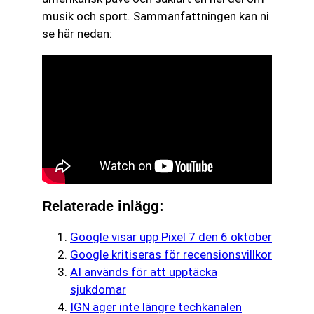
musik och sport. Sammanfattningen kan ni
se här nedan:
Relaterade inlägg:
Google visar upp Pixel 7 den 6 oktober
Google kritiseras för recensionsvillkor
AI används för att upptäcka
sjukdomar
IGN äger inte längre techkanalen