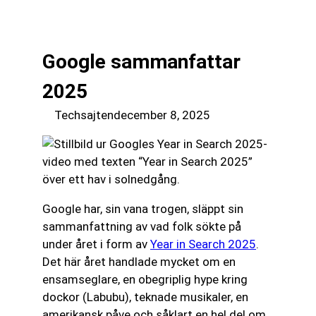
till
☰
innehåll
Google sammanfattar
2025
Techsajten
december 8, 2025
Google har, sin vana trogen, släppt sin
sammanfattning av vad folk sökte på
under året i form av
Year in Search 2025
.
Det här året handlade mycket om en
ensamseglare, en obegriplig hype kring
dockor (Labubu), teknade musikaler, en
amerikansk påve och såklart en hel del om