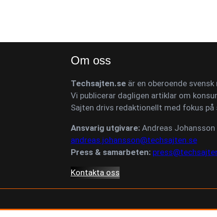
Om oss
Techsajten.se
är en oberoende svensk n
Vi publicerar dagligen artiklar om konsu
Sajten drivs redaktionellt med fokus på 
Ansvarig utgivare:
Andreas Johansson
andreas.johansson@techsajten.se
Press & samarbeten:
press@techsajte
Kontakta oss