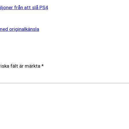
joner från att slå PS4
ed originalkänsla
iska fält är märkta
*