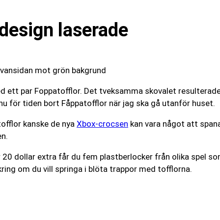
design laserade
 ett par Foppatofflor. Det tveksamma skovalet resulterade i 
nu för tiden bort Fåppatofflor när jag ska gå utanför huset.
tofflor kanske de nya
Xbox-crocsen
kan vara något att spana
en.
r 20 dollar extra får du fem plastberlocker från olika spel
kring om du vill springa i blöta trappor med tofflorna.