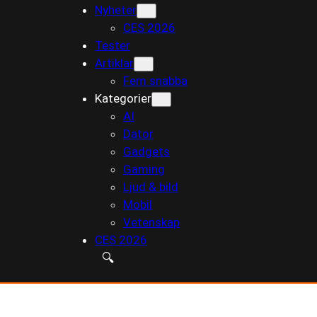
Nyheter
till
CES 2026
innehåll
Tester
Artiklar
Fem snabba
Kategorier
AI
Dator
Gadgets
Gaming
Ljud & bild
Mobil
Vetenskap
CES 2026
🔍