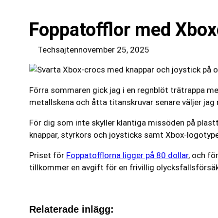
Foppatofflor med Xbox
Techsajten
november 25, 2025
Förra sommaren gick jag i en regnblöt trätrappa med
metallskena och åtta titanskruvar senare väljer jag 
För dig som inte skyller klantiga missöden på plast
knappar, styrkors och joysticks samt Xbox-logotyp
Priset för
Foppatofflorna ligger på 80 dollar
, och fö
tillkommer en avgift för en frivillig olycksfallsförsä
Relaterade inlägg: