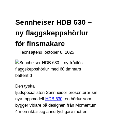
till
☰
innehåll
Sennheiser HDB 630 –
ny flaggskeppshörlur
för finsmakare
Techsajten
oktober 8, 2025
Den tyska
ljudspecialisten Sennheiser presenterar sin
nya toppmodell
HDB 630
, en hörlur som
bygger vidare på designen från Momentum
4 men riktar sig ännu tydligare mot en