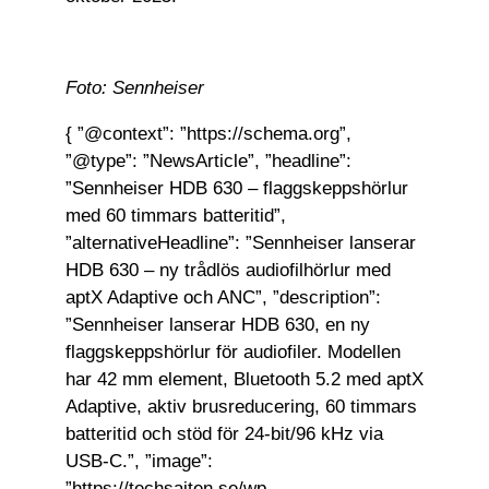
Foto: Sennheiser
{ ”@context”: ”https://schema.org”,
”@type”: ”NewsArticle”, ”headline”:
”Sennheiser HDB 630 – flaggskeppshörlur
med 60 timmars batteritid”,
”alternativeHeadline”: ”Sennheiser lanserar
HDB 630 – ny trådlös audiofilhörlur med
aptX Adaptive och ANC”, ”description”:
”Sennheiser lanserar HDB 630, en ny
flaggskeppshörlur för audiofiler. Modellen
har 42 mm element, Bluetooth 5.2 med aptX
Adaptive, aktiv brusreducering, 60 timmars
batteritid och stöd för 24-bit/96 kHz via
USB-C.”, ”image”:
”https://techsajten.se/wp-