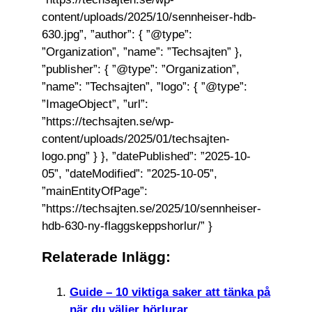
content/uploads/2025/10/sennheiser-hdb-
630.jpg”, ”author”: { ”@type”:
”Organization”, ”name”: ”Techsajten” },
”publisher”: { ”@type”: ”Organization”,
”name”: ”Techsajten”, ”logo”: { ”@type”:
”ImageObject”, ”url”:
”https://techsajten.se/wp-
content/uploads/2025/01/techsajten-
logo.png” } }, ”datePublished”: ”2025-10-
05”, ”dateModified”: ”2025-10-05”,
”mainEntityOfPage”:
”https://techsajten.se/2025/10/sennheiser-
hdb-630-ny-flaggskeppshorlur/” }
Relaterade Inlägg:
Guide – 10 viktiga saker att tänka på
när du väljer hörlurar