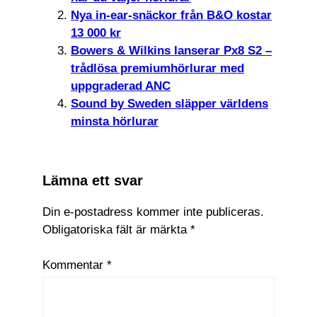
Nya in-ear-snäckor från B&O kostar
13 000 kr
Bowers & Wilkins lanserar Px8 S2 –
trådlösa premiumhörlurar med
uppgraderad ANC
Sound by Sweden släpper världens
minsta hörlurar
Lämna ett svar
Din e-postadress kommer inte publiceras.
Obligatoriska fält är märkta
*
Kommentar
*