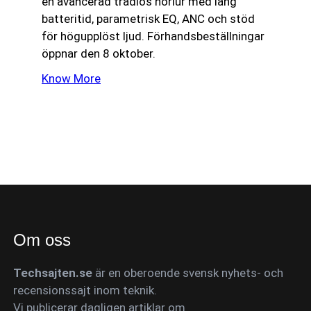
en avancerad trådlös hörlur med lång
batteritid, parametrisk EQ, ANC och stöd
för högupplöst ljud. Förhandsbeställningar
öppnar den 8 oktober.
Know More
Om oss
Techsajten.se
är en oberoende svensk nyhets- och
recensionssajt inom teknik.
Vi publicerar dagligen artiklar om