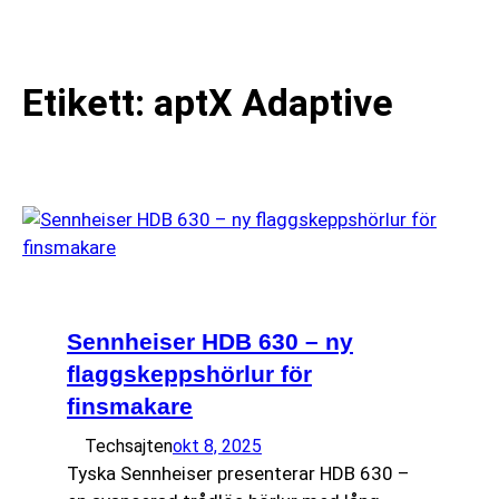
till
☰
innehåll
Etikett:
aptX Adaptive
Sennheiser HDB 630 – ny
flaggskeppshörlur för
finsmakare
Techsajten
okt 8, 2025
Tyska Sennheiser presenterar HDB 630 –