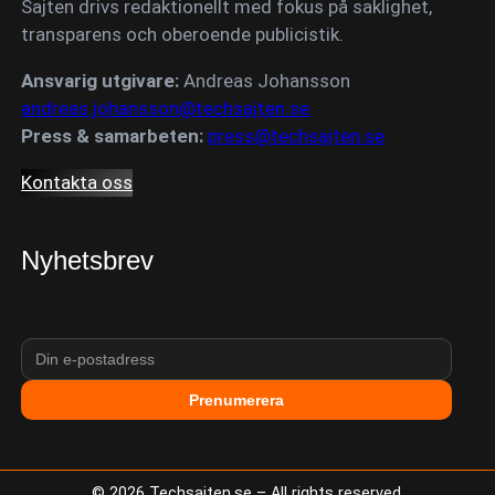
Sajten drivs redaktionellt med fokus på saklighet,
transparens och oberoende publicistik.
Ansvarig utgivare:
Andreas Johansson
andreas.johansson@techsajten.se
Press & samarbeten:
press@techsajten.se
Kontakta oss
Nyhetsbrev
Prenumerera
©
2026
Techsajten.se – All rights reserved.