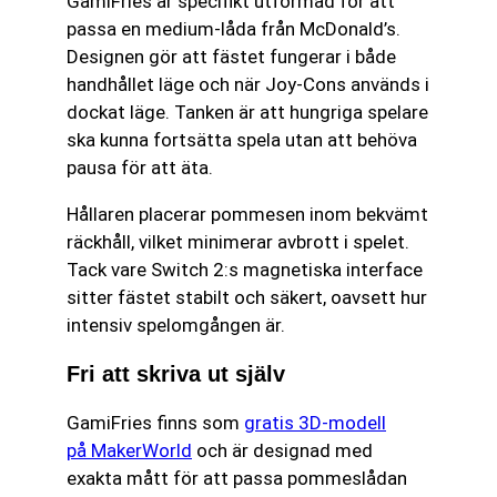
GamiFries är specifikt utformad för att
passa en medium-låda från McDonald’s.
Designen gör att fästet fungerar i både
handhållet läge och när Joy-Cons används i
dockat läge. Tanken är att hungriga spelare
ska kunna fortsätta spela utan att behöva
pausa för att äta.
Hållaren placerar pommesen inom bekvämt
räckhåll, vilket minimerar avbrott i spelet.
Tack vare Switch 2:s magnetiska interface
sitter fästet stabilt och säkert, oavsett hur
intensiv spelomgången är.
Fri att skriva ut själv
GamiFries finns som
gratis 3D-modell
på MakerWorld
och är designad med
exakta mått för att passa pommeslådan