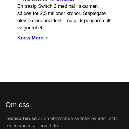
En trasig Switch 2 med hål i skärmen
såldes för 2,5 miljoner kronor. Staplegate
blev en viral incident – nu gick pengarna till
välgörenhet.
Know More
Om oss
Techsajten.se
är en oberoende svensk nyhets- och
recensionssajt inom teknik.