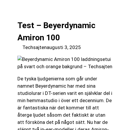
till
☰
innehåll
Test – Beyerdynamic
Amiron 100
Techsajten
augusti 3, 2025
De tyska ljudgenierna som går under
namnet Beyerdynamic har med sina
studiolurar i DT-serien varit en självklar del i
min hemmastudio i över ett decennium. De
är fantastiska när det kommer till att
återge ljudet såsom det faktiskt är utan
att försköna det på något sätt. Nu har de
släppt två in-ear-modeller i deras Amiron-