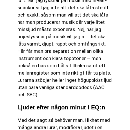
luft. När jag lyssnar på musik med in-ear-
snäckor vill jag inte att det ska låta sterilt
och exakt, såsom man vill att det ska låta
när man producerar musik där varje litet
missljud måste exponeras. Nej, när jag
nöjeslyssnar på musik vill jag att det ska
låta varmt, djupt, rappt och omfångsrikt.
Här får man bra separation mellan olika
instrument och klara topptoner – men
också en bas som hålls tillbaka samt ett
mellanregister som inte riktigt får ta plats.
Lurarna stödjer heller inget högupplöst ljud
utan bara vanliga standardcodecs (AAC
och SBC).
Ljudet efter någon minut i EQ:n
Med det sagt så behöver man, i likhet med
många andra lurar, modifiera ljudet i en