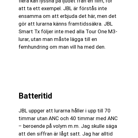
flera kan lyssna på ljudet från en film, för
att ta ett exempel. JBL är förstås inte
ensamma om att erbjuda det här, men det
gör att lurarna känns framtidssäkra. JBL
Smart Tx följer inte med alla Tour One M3-
lurar, utan man måste lägga till en
femhundring om man vill ha med den.
Batteritid
JBL uppger att lurarna håller i upp till 70
timmar utan ANC och 40 timmar med ANC
– beroende på volym m.m. Jag skulle säga
att den siffran är lågt satt. Jag har alltid