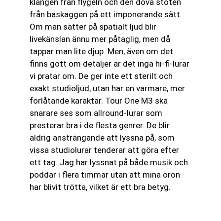
klangen från flygeln och den dova stöten
från baskaggen på ett imponerande sätt.
Om man sätter på spatialt ljud blir
livekänslan ännu mer påtaglig, men då
tappar man lite djup. Men, även om det
finns gott om detaljer är det inga hi-fi-lurar
vi pratar om. De ger inte ett sterilt och
exakt studioljud, utan har en varmare, mer
förlåtande karaktär. Tour One M3 ska
snarare ses som allround-lurar som
presterar bra i de flesta genrer. De blir
aldrig ansträngande att lyssna på, som
vissa studiolurar tenderar att göra efter
ett tag. Jag har lyssnat på både musik och
poddar i flera timmar utan att mina öron
har blivit trötta, vilket är ett bra betyg.