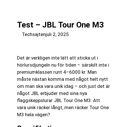
till
☰
innehåll
Test – JBL Tour One M3
Techsajten
juli 2, 2025
Det är verkligen inte lätt att sticka ut i
hörlursdjungeln nu för tiden – särskilt inte i
premiumklassen runt 4–6000 kr. Man
måste nästan komma med något helt nytt
om man ska vara unik idag – och just det är
något JBL erbjuder med sina nya
flaggskeppslurar JBL Tour One M3. Att
vara unik räcker långt, men räcker Tour One
M3 hela vägen?