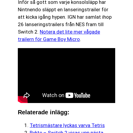
Inför så gott som varje konsolsläpp har
Nintnendo släppt en lanseringstrailer för
att kicka igång hypen. IGN har samlat ihop
26 lanseringstrailers från NES fram till
Switch 2.
Notera det lite mer vågade
trailern för Game Boy Micro
.
Relaterade inlägg:
Tetrismästare lyckas varva Tetris
Rykte – Switch 2 visas upp nästa