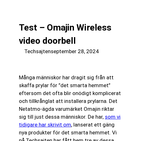
till
☰
innehåll
Test – Omajin Wireless
video doorbell
Techsajten
september 28, 2024
Många människor har dragit sig från att
skaffa prylar för ”det smarta hemmet”
eftersom det ofta blir onödigt komplicerat
och tillkrånglat att installera prylarna. Det
Netatmo-ägda varumärket Omajin riktar
sig till just dessa människor. De har,
som vi
tidigare har skrivit om
, lanserat ett gäng
nya produkter för det smarta hemmet. Vi
på Techsajten har fått hem tre av dessa