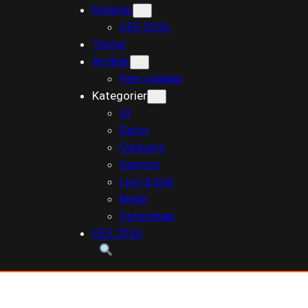
Nyheter
till
CES 2026
innehåll
Tester
Artiklar
Fem snabba
Kategorier
AI
Dator
Gadgets
Gaming
Ljud & bild
Mobil
Vetenskap
CES 2026