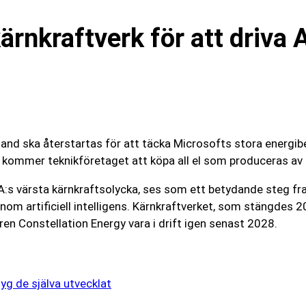
rnkraftverk för att driva 
and ska återstartas för att täcka Microsofts stora energibe
let kommer teknikföretaget att köpa all el som produceras 
:s värsta kärnkraftsolycka, ses som ett betydande steg fram
 inom artificiell intelligens. Kärnkraftverket, som stängd
ren Constellation Energy vara i drift igen senast 2028.
yg de själva utvecklat