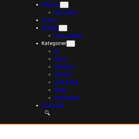
Nyheter
till
CES 2026
innehåll
Tester
Artiklar
Fem snabba
Kategorier
AI
Dator
Gadgets
Gaming
Ljud & bild
Mobil
Vetenskap
CES 2026
🔍