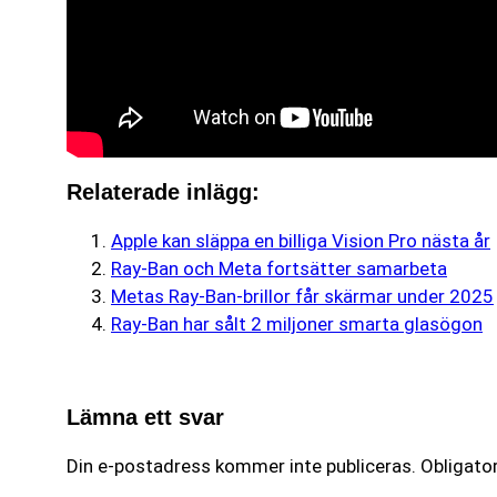
Relaterade inlägg:
Apple kan släppa en billiga Vision Pro nästa år
Ray-Ban och Meta fortsätter samarbeta
Metas Ray-Ban-brillor får skärmar under 2025
Ray-Ban har sålt 2 miljoner smarta glasögon
Lämna ett svar
Din e-postadress kommer inte publiceras.
Obligator