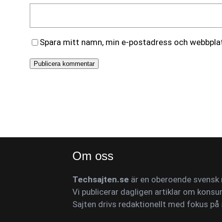
Spara mitt namn, min e-postadress och webbplats
Om oss
Techsajten.se
är en oberoende svensk n
Vi publicerar dagligen artiklar om konsu
Sajten drivs redaktionellt med fokus på 