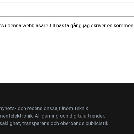
 i denna webbläsare till nästa gång jag skriver en komment
yhets- och recensionssajt inom teknik.
mentelektronik, AI, gaming och digitala trender.
saklighet, transparens och oberoende publicistik.