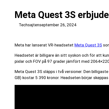
Meta Quest 3S erbjuder
Techsajten
september 26, 2024
Meta har lanserat VR-headsetet
Meta Quest 3S
som
Headsetet är billigare än sitt syskon och för att k
pixlar och FOV på 97 grader jämfört med 2064×2208 
Meta Quest 3S släpps i två versioner. Den billiga
GB) kostar 5 390 kronor. Headseten börjar skeppas