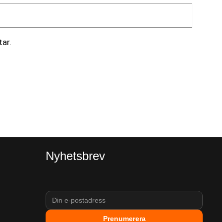
ar.
Nyhetsbrev
Prenumerera