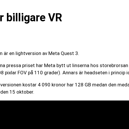
 billigare VR
 är en lightversion av Meta Quest 3.
unna pressa priset har Meta bytt ut linserna hos storebrors
pixlar FOV på 110 grader). Annars är headseten i princip i
ste versionen kostar 4 090 kronor har 128 GB medan den me
 den 15 oktober.