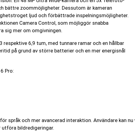
Vision. En 48 MP Ultra Wide-kamera och en 5x Telefoto-
 och bättre zoommöjligheter. Dessutom är kameran
ighetstroget ljud och förbättrade inspelningsmöjligheter.
nktionen Camera Control, som möjliggör snabba
lära sig mer om omgivningen.
3 respektive 6,9 tum, med tunnare ramar och en hållbar
ritid på grund av större batterier och en mer energisnål
6 Pro:
 för språk och mer avancerad interaktion. Användare kan nu 
 utföra bildredigeringar.