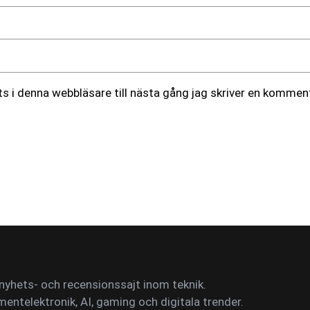
 i denna webbläsare till nästa gång jag skriver en komment
yhets- och recensionssajt inom teknik.
mentelektronik, AI, gaming och digitala trender.