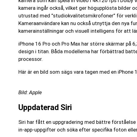
kamera som kan spela in video i 4K120 fps i Dolby 
kamera ingår också, vilket ger högupplösta bilder
utrustad med ”studiokvalitetsmikrofoner” för verkl
Kameraanvändare kan nu också utnyttja den nya fu
kamerainställningar och visuell intelligens för att 
iPhone 16 Pro och Pro Max har större skärmar på 6,
design i titan. Båda modellerna har förbättrad batte
processor.
Här är en bild som sägs vara tagen med en iPhone 1
Bild: Apple
Uppdaterad Siri
Siri har fått en uppgradering med bättre förståelse
in-app-uppgifter och söka efter specifika foton eller