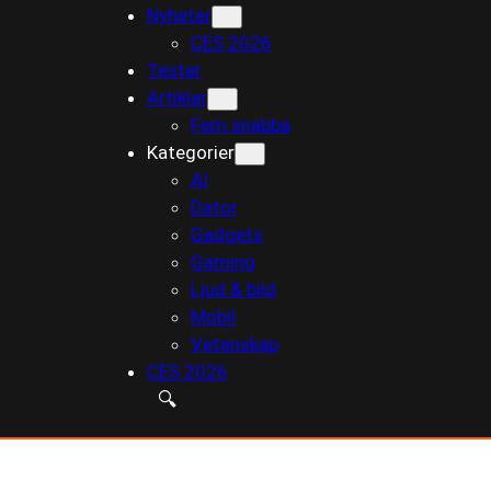
Nyheter
till
CES 2026
innehåll
Tester
Artiklar
Fem snabba
Kategorier
AI
Dator
Gadgets
Gaming
Ljud & bild
Mobil
Vetenskap
CES 2026
🔍