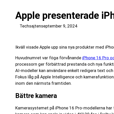
Apple presenterade iP
Techsajten
september 9, 2024
Ikväll visade Apple upp sina nya produkter med iPho
Huvudnumret var föga förvånande
iPhone 16 Pro o
processorn ger förbättrad prestanda och nya funkt
AI-modeller kan användare enkelt redigera text och 
Fokus låg på Apple Intelligence och kamerafunktione
inom den närmsta framtiden.
Bättre kamera
Kamerasystemet på iPhone 16 Pro-modellerna har fö