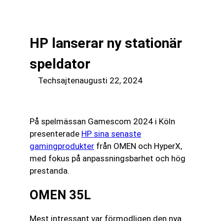
till
☰
innehåll
HP lanserar ny stationär
speldator
Techsajten
augusti 22, 2024
På spelmässan Gamescom 2024 i Köln
presenterade
HP sina senaste
gamingprodukter
från OMEN och HyperX,
med fokus på anpassningsbarhet och hög
prestanda.
OMEN 35L
Mest intressant var förmodligen den nya