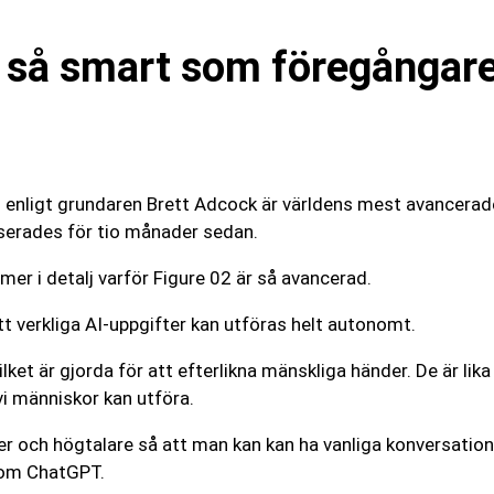
r så smart som föregångar
 enligt grundaren Brett Adcock är världens mest avancerade 
erades för tio månader sedan.
mer i detalj varför Figure 02 är så avancerad.
tt verkliga AI-uppgifter kan utföras helt autonomt.
lket är gjorda för att efterlikna mänskliga händer. De är l
i människor kan utföra.
r och högtalare så att man kan kan ha vanliga konversatio
kom ChatGPT.