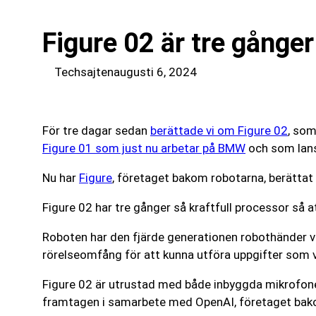
Figure 02 är tre gånge
Techsajten
augusti 6, 2024
För tre dagar sedan
berättade vi om Figure 02
, som
Figure 01 som just nu arbetar på BMW
och som lans
Nu har
Figure
, företaget bakom robotarna, berättat 
Figure 02 har tre gånger så kraftfull processor så a
Roboten har den fjärde generationen robothänder vi
rörelseomfång för att kunna utföra uppgifter som v
Figure 02 är utrustad med både inbyggda mikrofone
framtagen i samarbete med OpenAI, företaget ba