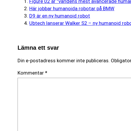
Figure 02 är ”världens mest avancerade huma
Här jobbar humanoida robotar på BMW
D9 är en ny humanoid robot
Ubtech lanserar Walker S2 – ny humanoid rob
Lämna ett svar
Din e-postadress kommer inte publiceras.
Obligator
Kommentar
*