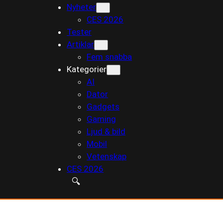
Nyheter
till
CES 2026
innehåll
Tester
Artiklar
Fem snabba
Kategorier
AI
Dator
Gadgets
Gaming
Ljud & bild
Mobil
Vetenskap
CES 2026
🔍