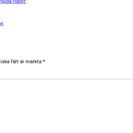
noida robot”
ot
iska fält är märkta
*