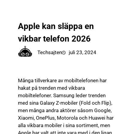
till
☰
innehåll
Apple kan släppa en
vikbar telefon 2026
Techsajten
juli 23, 2024
Många tillverkare av mobiltelefonen har
hakat på trenden med vikbara
mobiltelefoner. Samsung leder trenden
med sina Galaxy Z-mobiler (Fold och Flip),
men många andra aktörer såsom Google,
Xiaomi, OnePlus, Motorola och Huawei har
alla vikbara mobiler i sina sortiment, men
Apple har valt att inte vara med i den ligan.