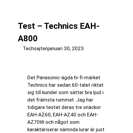
till
☰
innehåll
Test – Technics EAH-
A800
Techsajten
januari 30, 2023
Det Panasonic-ägda hi-fi-märket
Technics har sedan 60-talet riktat
sig till kunder som sätter bra ljud i
det främsta rummet. Jag har
tidigare testat deras tre snäckor
EAH-AZ60, EAH-AZ40 och EAH-
AZ70W och något som
karaktäriserar nämnda lurar är just