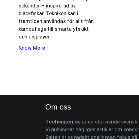
sekunder – inspirerad av
bläckfiskar. Tekniken kan i
framtiden användas för allt från
kamouflage till smarta ytskikt
och displayer.
Know More
Om oss
Techsajten.se
är en oberoende svensk n
Vi publicerar dagligen artiklar om konsu
Sajten drivs redaktionellt med fokus på 