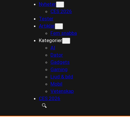
Nyheter
till
CES 2026
innehåll
Tester
Artiklar
Fem snabba
Kategorier
AI
Dator
Gadgets
Gaming
Ljud & bild
Mobil
Vetenskap
CES 2026
🔍