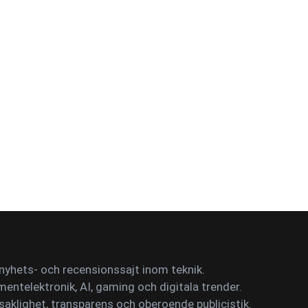
yhets- och recensionssajt inom teknik.
mentelektronik, AI, gaming och digitala trender.
saklighet, transparens och oberoende publicistik.