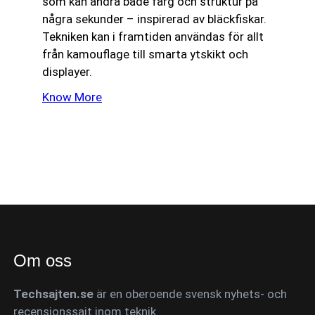
som kan ändra både färg och struktur på
några sekunder – inspirerad av bläckfiskar.
Tekniken kan i framtiden användas för allt
från kamouflage till smarta ytskikt och
displayer.
Know More
Om oss
Techsajten.se
är en oberoende svensk nyhets- och
recensionssajt inom teknik.