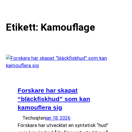
till
☰
innehåll
Etikett:
Kamouflage
Forskare har skapat
“bläckfiskhud” som kan
kamouflera sig
Techsajten
jan 18, 2026
Forskare har utvecklat en syntetisk “hud”