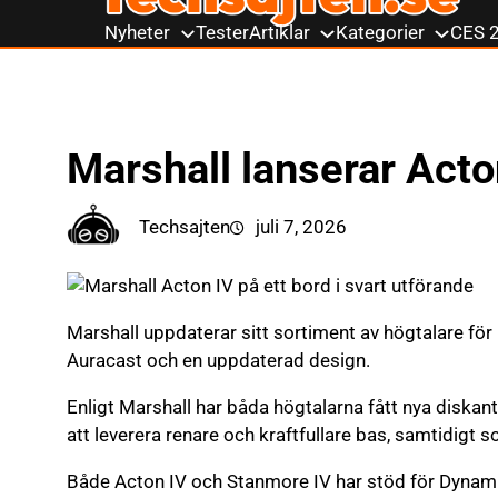
till
Nyheter
Tester
Artiklar
Kategorier
CES 
innehåll
Marshall lanserar Act
Techsajten
juli 7, 2026
Marshall uppdaterar sitt sortiment av högtalare för
Auracast och en uppdaterad design.
Enligt Marshall har båda högtalarna fått nya disk
att leverera renare och kraftfullare bas, samtidigt
Både Acton IV och Stanmore IV har stöd för Dynamic