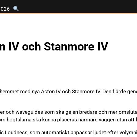
2026
on IV och Stanmore IV
 hemmet med nya Acton IV och Stanmore IV. Den fjärde genera
anter och waveguides som ska ge en bredare och mer omsluta
 som högtalarna ska kunna placeras närmare väggen utan att l
 Loudness, som automatiskt anpassar ljudet efter volymnivå