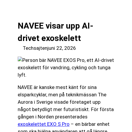
till
☰
innehåll
NAVEE visar upp AI-
drivet exoskelett
Techsajten
juni 22, 2026
NAVEE är kanske mest känt för sina
elsparkcyklar, men på teknikmässan The
Aurora i Sverige visade företaget upp
något betydligt mer futuristiskt. För första
gången i Norden presenterades
exoskelettet EXO S Pro
– en bärbar enhet
som ska hjälpa användaren att gå längre,