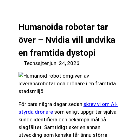
till
☰
innehåll
Humanoida robotar tar
över – Nvidia vill undvika
en framtida dystopi
Techsajten
juni 24, 2026
För bara några dagar sedan
skrev vi om AI-
styrda drönare
som enligt uppgifter själva
kunde identifiera och bekämpa mål på
slagfältet. Samtidigt sker en annan
utveckling som kanske får ännu större