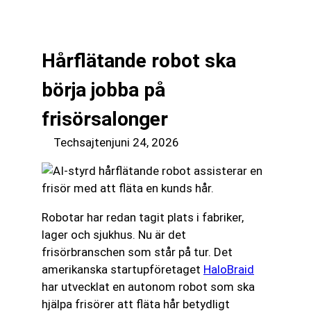
till
☰
innehåll
Hårflätande robot ska
börja jobba på
frisörsalonger
Techsajten
juni 24, 2026
Robotar har redan tagit plats i fabriker,
lager och sjukhus. Nu är det
frisörbranschen som står på tur. Det
amerikanska startupföretaget
HaloBraid
har utvecklat en autonom robot som ska
hjälpa frisörer att fläta hår betydligt