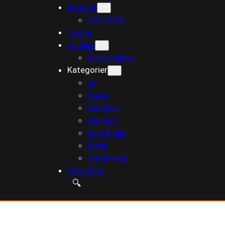
Nyheter
till
CES 2026
innehåll
Tester
Artiklar
Fem snabba
Kategorier
AI
Dator
Gadgets
Gaming
Ljud & bild
Mobil
Vetenskap
CES 2026
🔍