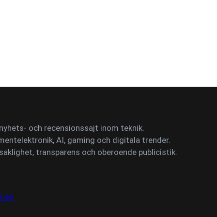
yhets- och recensionssajt inom teknik.
mentelektronik, AI, gaming och digitala trender.
saklighet, transparens och oberoende publicistik.
n.se