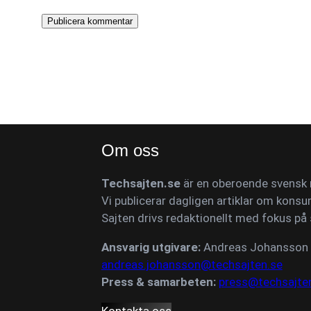
Om oss
Techsajten.se
är en oberoende svensk n
Vi publicerar dagligen artiklar om konsu
Sajten drivs redaktionellt med fokus på 
Ansvarig utgivare:
Andreas Johansson
andreas.johansson@techsajten.se
Press & samarbeten:
press@techsajte
Kontakta oss