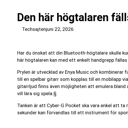
Den här högtalaren fälls
Techsajten
juni 22, 2026
Har du önskat att din Bluetooth-högtalare skulle kun
här högtalaren kan med ett enkelt handgrepp fällas ut
Prylen är utvecklad av Enya Music och kombinerar fu
till en spelbar gitarr som kopplas till en mobilapp 
gitarrljud finns även möjligheten att emulera blan
vill lära sig spela.§
Tanken är att Cyber-G Pocket ska vara enkel att ta
sekunder kan förvandlas till ett instrument för spo