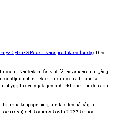
 Enya Cyber-G Pocket vara produkten för dig
. Den
rument. När halsen fälls ut får användaren tillgång
trumentljud och effekter. Förutom traditionella
tom inbyggda övningslägen och lektioner för den som
are för musikuppspelning, medan den på några
 vit och rosa) och kommer kosta 2 232 kronor.