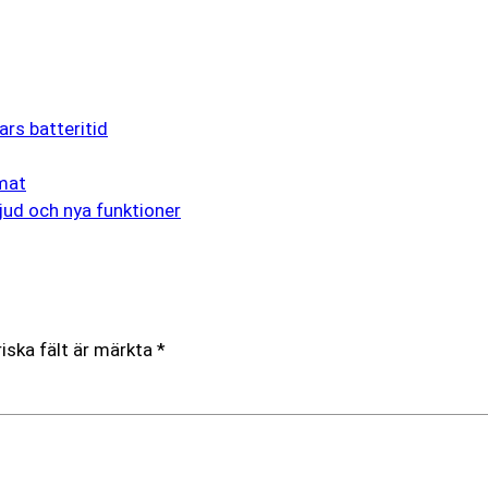
ars batteritid
rmat
jud och nya funktioner
iska fält är märkta
*