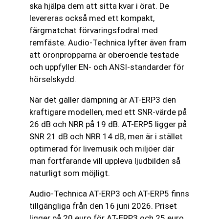
ska hjälpa dem att sitta kvar i örat. De
levereras också med ett kompakt,
färgmatchat förvaringsfodral med
remfäste. Audio-Technica lyfter även fram
att öronpropparna är oberoende testade
och uppfyller EN- och ANSI-standarder för
hörselskydd.
När det gäller dämpning är AT-ERP3 den
kraftigare modellen, med ett SNR-värde på
26 dB och NRR på 19 dB. AT-ERP5 ligger på
SNR 21 dB och NRR 14 dB, men är i stället
optimerad för livemusik och miljöer där
man fortfarande vill uppleva ljudbilden så
naturligt som möjligt.
Audio-Technica AT-ERP3 och AT-ERP5 finns
tillgängliga från den 16 juni 2026. Priset
ligger på 20 euro för AT-ERP3 och 25 euro