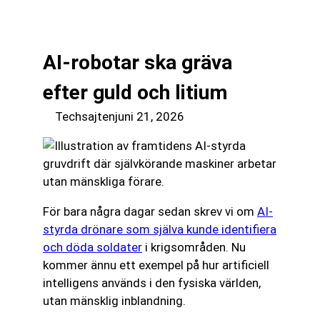
till
☰
innehåll
AI-robotar ska gräva
efter guld och litium
Techsajten
juni 21, 2026
För bara några dagar sedan skrev vi om
AI-
styrda drönare som själva kunde identifiera
och döda soldater
i krigsområden. Nu
kommer ännu ett exempel på hur artificiell
intelligens används i den fysiska världen,
utan mänsklig inblandning.