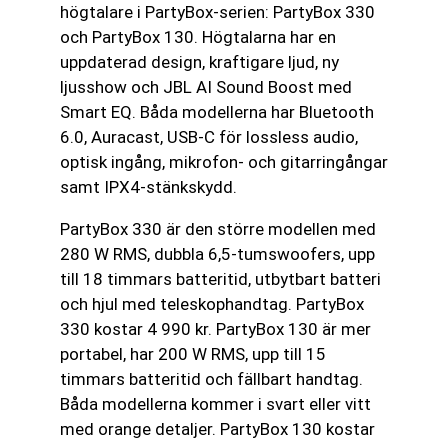
högtalare i PartyBox-serien: PartyBox 330
och PartyBox 130. Högtalarna har en
uppdaterad design, kraftigare ljud, ny
ljusshow och JBL AI Sound Boost med
Smart EQ. Båda modellerna har Bluetooth
6.0, Auracast, USB-C för lossless audio,
optisk ingång, mikrofon- och gitarringångar
samt IPX4-stänkskydd.
PartyBox 330 är den större modellen med
280 W RMS, dubbla 6,5-tumswoofers, upp
till 18 timmars batteritid, utbytbart batteri
och hjul med teleskophandtag. PartyBox
330 kostar 4 990 kr. PartyBox 130 är mer
portabel, har 200 W RMS, upp till 15
timmars batteritid och fällbart handtag.
Båda modellerna kommer i svart eller vitt
med orange detaljer. PartyBox 130 kostar