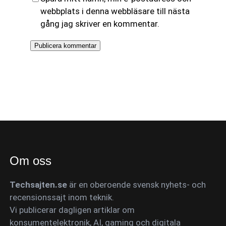
webbplats i denna webbläsare till nästa
gång jag skriver en kommentar.
Om oss
Techsajten.se
är en oberoende svensk nyhets- och
recensionssajt inom teknik.
Vi publicerar dagligen artiklar om
konsumentelektronik, AI, gaming och digitala