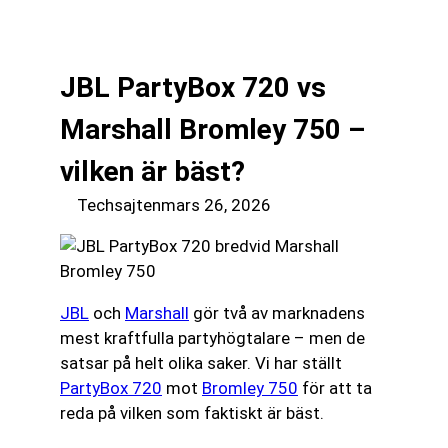
till
☰
innehåll
JBL PartyBox 720 vs
Marshall Bromley 750 –
vilken är bäst?
Techsajten
mars 26, 2026
JBL
och
Marshall
gör två av marknadens
mest kraftfulla partyhögtalare – men de
satsar på helt olika saker. Vi har ställt
PartyBox 720
mot
Bromley 750
för att ta
reda på vilken som faktiskt är bäst.