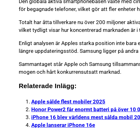
Den globala aktiva smartphonebasen växte med cirka
för begagnade telefoner, vilket gör att fler enheter hå
Totalt har åtta tillverkare nu över 200 miljoner ak
vilket tydligt visar hur koncentrerad marknaden är i
Enligt analysen är Apples starka position inte bara e
längre uppdateringsstöd. Samsung ligger på andra 
Sammantaget står Apple och Samsung tillsammans fö
mogen och hårt konkurrensutsatt marknad.
Relaterade Inlägg:
Apple sålde flest mobiler 2025
Honor Power2 får enormt batteri på över 10
iPhone 16 blev världens mest sålda mobil 2
Apple lanserar iPhone 16e