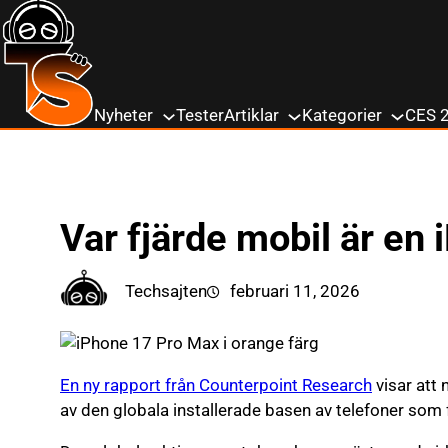
till
innehåll
Nyheter
Tester
Artiklar
Kategorier
CES 
Var fjärde mobil är en
Techsajten
februari 11, 2026
En ny rapport från Counterpoint Research
visar att 
av den globala installerade basen av telefoner som 