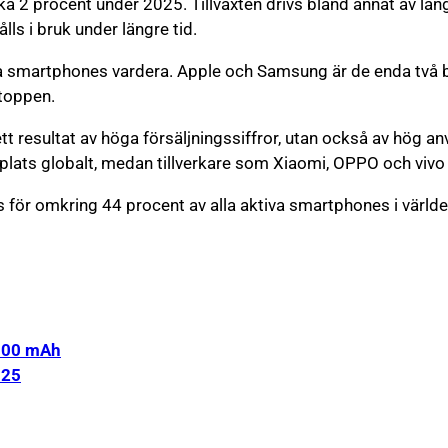
 2 procent under 2025. Tillväxten drivs bland annat av lä
lls i bruk under längre tid.
tiva smartphones vardera. Apple och Samsung är de enda två 
 toppen.
tt resultat av höga försäljningssiffror, utan också av hög an
plats globalt, medan tillverkare som Xiaomi, OPPO och viv
r omkring 44 procent av alla aktiva smartphones i världen
 000 mAh
025