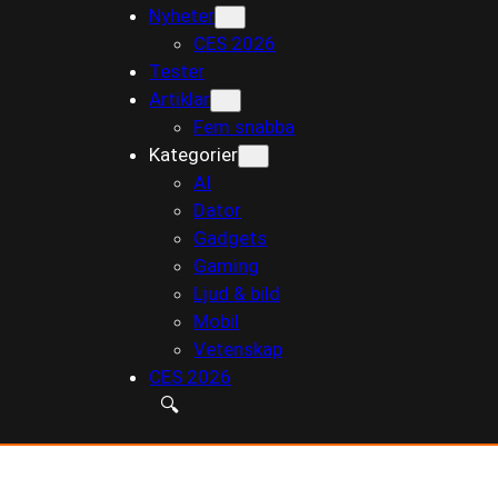
Nyheter
till
CES 2026
innehåll
Tester
Artiklar
Fem snabba
Kategorier
AI
Dator
Gadgets
Gaming
Ljud & bild
Mobil
Vetenskap
CES 2026
🔍