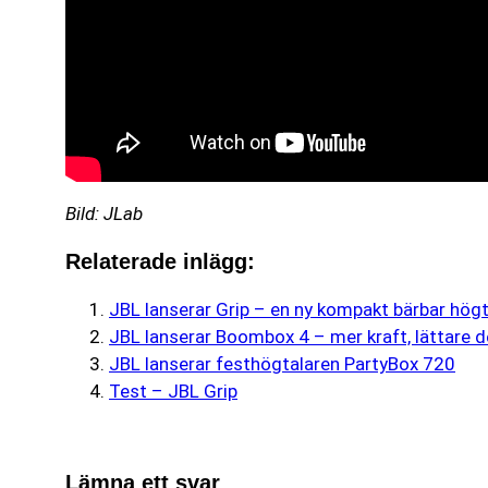
Bild: JLab
Relaterade inlägg:
JBL lanserar Grip – en ny kompakt bärbar högt
JBL lanserar Boombox 4 – mer kraft, lättare d
JBL lanserar festhögtalaren PartyBox 720
Test – JBL Grip
Lämna ett svar