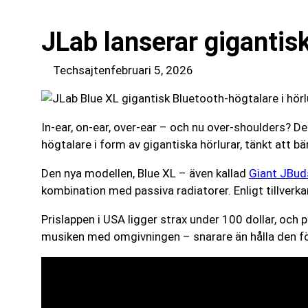
JLab lanserar gigantis
Techsajten
februari 5, 2026
In-ear, on-ear, over-ear – och nu over-shoulders? D
högtalare i form av gigantiska hörlurar, tänkt att bär
Den nya modellen, Blue XL – även kallad
Giant JBud
kombination med passiva radiatorer. Enligt tillverkar
Prislappen i USA ligger strax under 100 dollar, oc
musiken med omgivningen – snarare än hålla den för