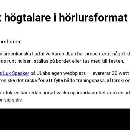
k högtalare i hörlursformat
en amerikanska ljudtillverkaren JLab har presenterat något k
as runt halsen, ställas på bordet eller tas med till festen.
s Lux Speaker
på JLabs egen webbplats – levererar 30 watt 
en ska det räcka för att fylla både träningspass, afterski oc
h produkten har redan börjat väcka uppmärksamhet som en ud
 sig själv.