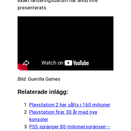
exakt lanseringsdatum har ännu inte
presenterats.
Bild: Guerilla Games
Relaterade inlägg:
Playstation 2 har sålts i 160 miljoner
Playstation firar 30 år med nya
konsoler
PS5 spränger 80-miljonersgränsen –