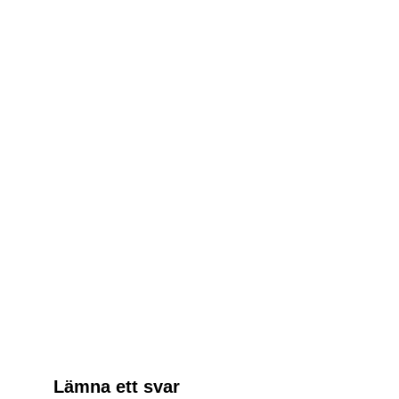
Bild: Segway
Relaterade Inlägg:
Obboto är en skrivbordslampa med
personlighet
Roborock visar robotdammsugare
som klarar trappor
Samsung lanserar världens första
130-tums Micro RGB-tv
Mira Ultra4 Wand ska mäta ditt kiss
Lämna ett svar