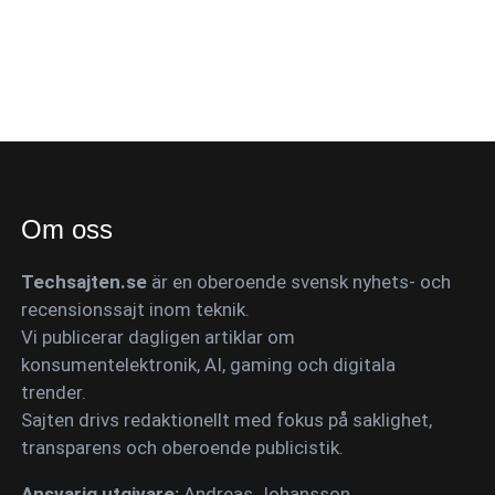
Om oss
Techsajten.se
är en oberoende svensk nyhets- och
recensionssajt inom teknik.
Vi publicerar dagligen artiklar om
konsumentelektronik, AI, gaming och digitala
trender.
Sajten drivs redaktionellt med fokus på saklighet,
transparens och oberoende publicistik.
Ansvarig utgivare:
Andreas Johansson