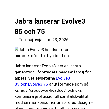
till
☰
innehåll
Jabra lanserar Evolve3
85 och 75
Techsajten
januari 23, 2026
Jabra lanserar Evolve3-serien, nästa
generation i företagets headsetfamilj för
arbetslivet. Nyheterna
Evolve3
85 och Evolve3 75
är utformade som så
kallade “crossover-headset” och ska
kombinera professionell samtalskvalitet
med en mer konsumentinspirerad design –
bland annat genom att helt skippa den